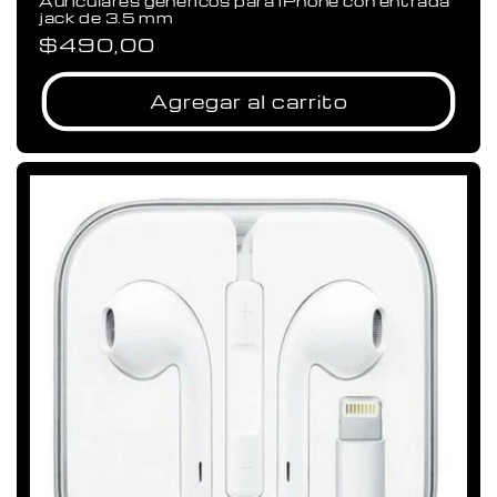
Auriculares genéricos para iPhone con entrada
jack de 3.5 mm
Precio
$490,00
habitual
Agregar al carrito