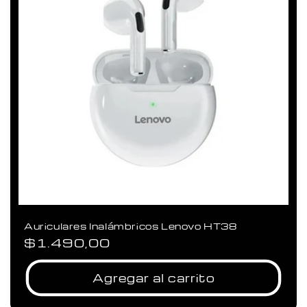
Auriculares Inalámbricos Lenovo HT38
Precio
$1.490,00
habitual
Agregar al carrito