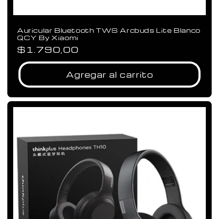
Auricular Bluetooth TWS Arcbuds Lite Blanco
QCY By Xiaomi
Precio
$1.790,00
habitual
Agregar al carrito