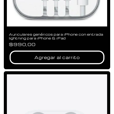
Auriculares genéricos para iPhone con entrada
lightning para iPhone & iPad
Precio
$990,00
habitual
Agregar al carrito