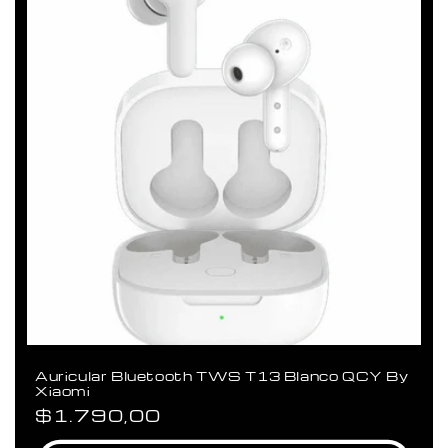
Auricular Bluetooth TWS T13 Blanco QCY By
Xiaomi
Precio
$1.790,00
habitual