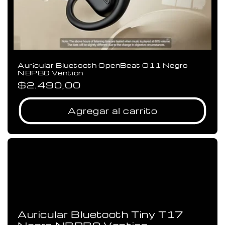
Auricular Bluetooth OpenBeat O11 Negro
NBPB0 Vention
Precio
$2.490,00
habitual
Agregar al carrito
Auricular Bluetooth Tiny T17